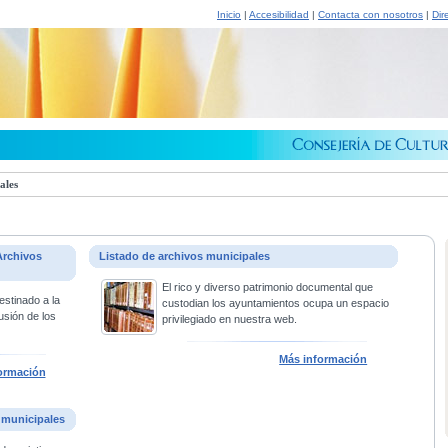
Inicio
|
Accesibilidad
|
Contacta con nosotros
|
Dir
ales
Archivos
Listado de archivos municipales
El rico y diverso patrimonio documental que
estinado a la
custodian los ayuntamientos ocupa un espacio
usión de los
privilegiado en nuestra web.
Más información
ormación
 municipales