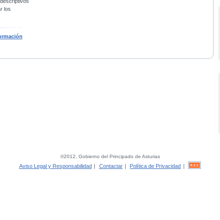
 descriptivos
r los
ormación
©2012, Gobierno del Principado de Asturias
Aviso Legal y Responsabilidad
|
Contactar
|
Política de Privacidad
|