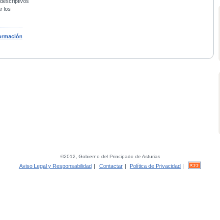
 descriptivos
r los
ormación
©2012, Gobierno del Principado de Asturias
Aviso Legal y Responsabilidad
|
Contactar
|
Política de Privacidad
|