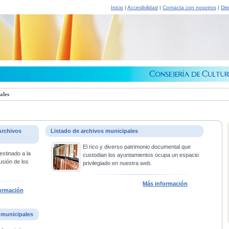
Inicio
|
Accesibilidad
|
Contacta con nosotros
|
Dir
ales
Archivos
Listado de archivos municipales
El rico y diverso patrimonio documental que
estinado a la
custodian los ayuntamientos ocupa un espacio
usión de los
privilegiado en nuestra web.
Más información
ormación
 municipales