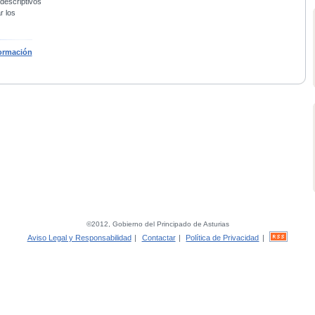
 descriptivos
r los
ormación
©2012, Gobierno del Principado de Asturias
Aviso Legal y Responsabilidad
|
Contactar
|
Política de Privacidad
|