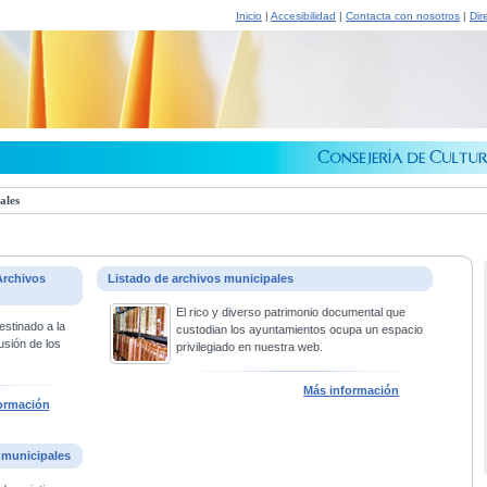
Inicio
|
Accesibilidad
|
Contacta con nosotros
|
Dir
ales
Archivos
Listado de archivos municipales
El rico y diverso patrimonio documental que
estinado a la
custodian los ayuntamientos ocupa un espacio
usión de los
privilegiado en nuestra web.
Más información
ormación
 municipales