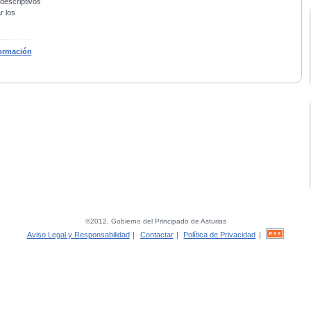
 descriptivos
r los
ormación
©2012, Gobierno del Principado de Asturias
Aviso Legal y Responsabilidad
|
Contactar
|
Política de Privacidad
|