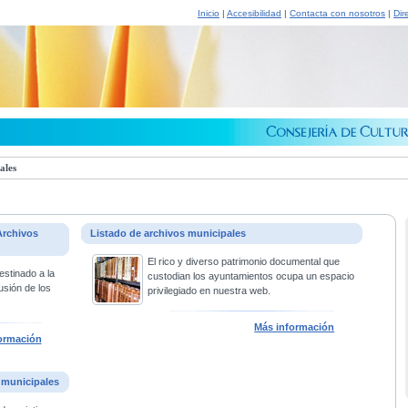
Inicio
|
Accesibilidad
|
Contacta con nosotros
|
Dir
ales
Archivos
Listado de archivos municipales
El rico y diverso patrimonio documental que
estinado a la
custodian los ayuntamientos ocupa un espacio
usión de los
privilegiado en nuestra web.
Más información
ormación
 municipales