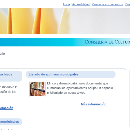
Inicio
|
Accesibilidad
|
Contacta con nosotros
|
Dir
ales
Archivos
Listado de archivos municipales
El rico y diverso patrimonio documental que
estinado a la
custodian los ayuntamientos ocupa un espacio
usión de los
privilegiado en nuestra web.
Más información
ormación
 municipales