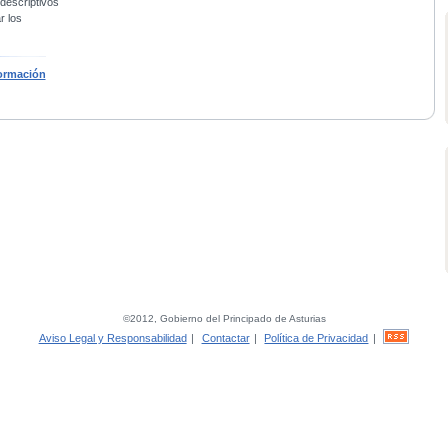
 descriptivos
r los
ormación
©2012, Gobierno del Principado de Asturias
Aviso Legal y Responsabilidad
|
Contactar
|
Política de Privacidad
|