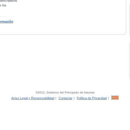
 descriptivos
r los
ormación
©2012, Gobierno del Principado de Asturias
Aviso Legal y Responsabilidad
|
Contactar
|
Política de Privacidad
|