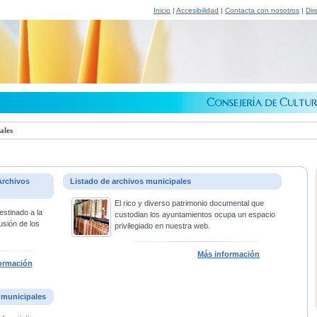
Inicio
|
Accesibilidad
|
Contacta con nosotros
|
Dir
ales
Archivos
Listado de archivos municipales
El rico y diverso patrimonio documental que
estinado a la
custodian los ayuntamientos ocupa un espacio
usión de los
privilegiado en nuestra web.
Más información
ormación
 municipales