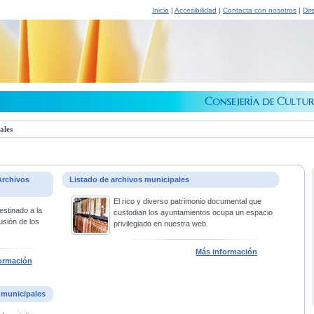
Inicio
|
Accesibilidad
|
Contacta con nosotros
|
Dir
ales
Archivos
Listado de archivos municipales
El rico y diverso patrimonio documental que
estinado a la
custodian los ayuntamientos ocupa un espacio
usión de los
privilegiado en nuestra web.
Más información
ormación
 municipales