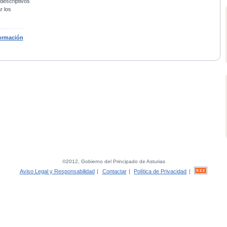
 descriptivos
r los
ormación
©2012, Gobierno del Principado de Asturias
Aviso Legal y Responsabilidad
|
Contactar
|
Política de Privacidad
|