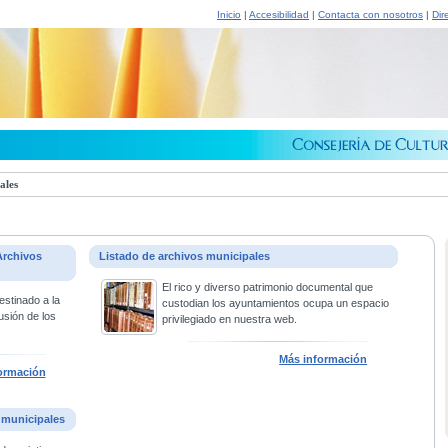
Inicio
|
Accesibilidad
|
Contacta con nosotros
|
Dir
ales
Archivos
Listado de archivos municipales
El rico y diverso patrimonio documental que
estinado a la
custodian los ayuntamientos ocupa un espacio
usión de los
privilegiado en nuestra web.
Más información
ormación
 municipales