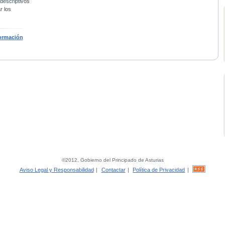
 descriptivos
r los
ormación
©2012, Gobierno del Principado de Asturias
Aviso Legal y Responsabilidad
|
Contactar
|
Política de Privacidad
|