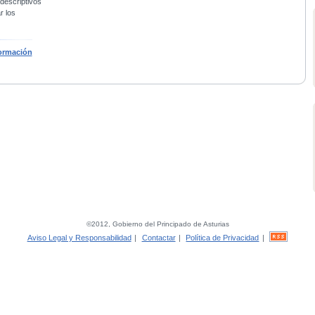
 descriptivos
r los
ormación
©2012, Gobierno del Principado de Asturias
Aviso Legal y Responsabilidad
|
Contactar
|
Política de Privacidad
|