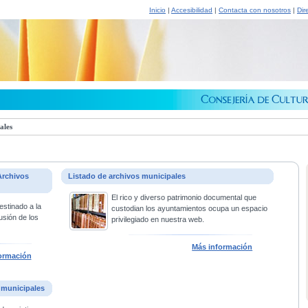
Inicio
|
Accesibilidad
|
Contacta con nosotros
|
Dir
ales
Archivos
Listado de archivos municipales
El rico y diverso patrimonio documental que
estinado a la
custodian los ayuntamientos ocupa un espacio
usión de los
privilegiado en nuestra web.
Más información
ormación
 municipales