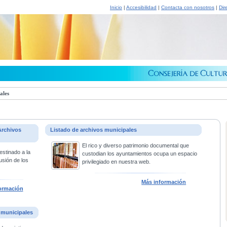
Inicio
|
Accesibilidad
|
Contacta con nosotros
|
Dir
ales
Archivos
Listado de archivos municipales
El rico y diverso patrimonio documental que
estinado a la
custodian los ayuntamientos ocupa un espacio
usión de los
privilegiado en nuestra web.
Más información
ormación
 municipales