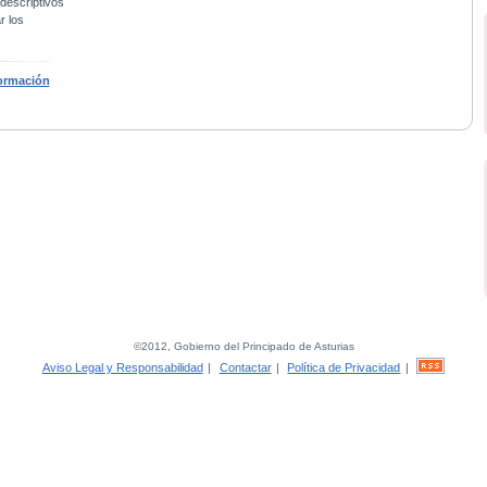
 descriptivos
r los
ormación
©2012, Gobierno del Principado de Asturias
Aviso Legal y Responsabilidad
|
Contactar
|
Política de Privacidad
|