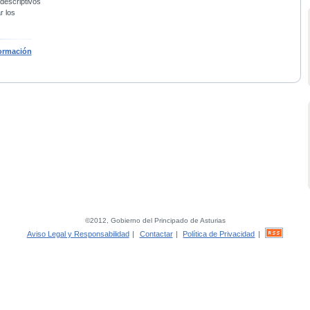
 descriptivos
r los
ormación
©2012, Gobierno del Principado de Asturias
Aviso Legal y Responsabilidad
|
Contactar
|
Política de Privacidad
|