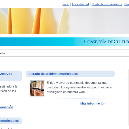
Inicio
|
Accesibilidad
|
Contacta con nosotros
|
Dir
ales
Archivos
Listado de archivos municipales
El rico y diverso patrimonio documental que
estinado a la
custodian los ayuntamientos ocupa un espacio
usión de los
privilegiado en nuestra web.
Más información
ormación
 municipales