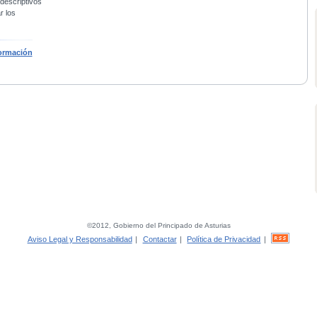
 descriptivos
r los
ormación
©2012, Gobierno del Principado de Asturias
Aviso Legal y Responsabilidad
|
Contactar
|
Política de Privacidad
|