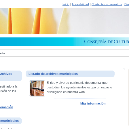
Inicio
|
Accesibilidad
|
Contacta con nosotros
|
Dir
ales
Archivos
Listado de archivos municipales
El rico y diverso patrimonio documental que
estinado a la
custodian los ayuntamientos ocupa un espacio
usión de los
privilegiado en nuestra web.
Más información
ormación
 municipales