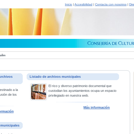
Inicio
|
Accesibilidad
|
Contacta con nosotros
|
Dir
ales
Archivos
Listado de archivos municipales
El rico y diverso patrimonio documental que
estinado a la
custodian los ayuntamientos ocupa un espacio
usión de los
privilegiado en nuestra web.
Más información
ormación
 municipales