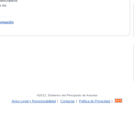
 descriptivos
r los
ormación
©2012, Gobierno del Principado de Asturias
Aviso Legal y Responsabilidad
|
Contactar
|
Política de Privacidad
|