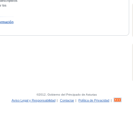
 descriptivos
r los
ormación
©2012, Gobierno del Principado de Asturias
Aviso Legal y Responsabilidad
|
Contactar
|
Política de Privacidad
|