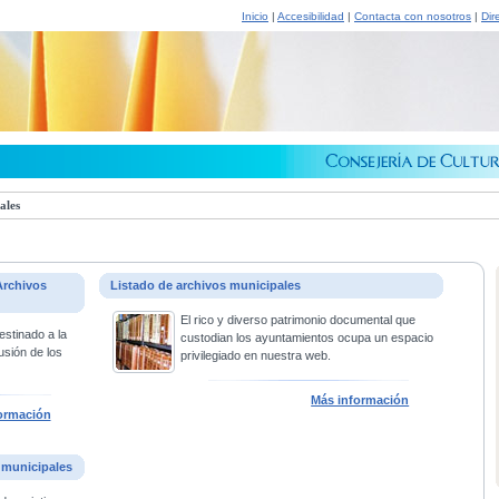
Inicio
|
Accesibilidad
|
Contacta con nosotros
|
Dir
ales
Archivos
Listado de archivos municipales
El rico y diverso patrimonio documental que
estinado a la
custodian los ayuntamientos ocupa un espacio
usión de los
privilegiado en nuestra web.
Más información
ormación
 municipales