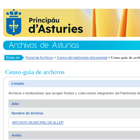
Estás en
Portal de Archivos
»
Censo del patrimonio documental
»
Censo-guía de arch
Censo-guía de archivos
Listado
Archivos e instituciones que acogen fondos y colecciones integrantes del Patrimonio d
Aller
Nombre de Archivo
ARCHIVO MUNICIPAL DE ALLER
Avilés