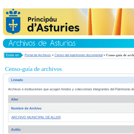
Estás en
Portal de Archivos
»
Censo del patrimonio documental
»
Censo-guía de arch
Censo-guía de archivos
Listado
Archivos e instituciones que acogen fondos y colecciones integrantes del Patrimonio d
Aller
Nombre de Archivo
ARCHIVO MUNICIPAL DE ALLER
Avilés