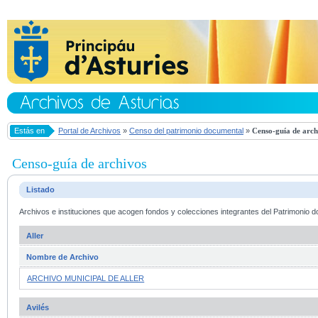
Estás en
Portal de Archivos
»
Censo del patrimonio documental
»
Censo-guía de arch
Censo-guía de archivos
Listado
Archivos e instituciones que acogen fondos y colecciones integrantes del Patrimonio d
Aller
Nombre de Archivo
ARCHIVO MUNICIPAL DE ALLER
Avilés