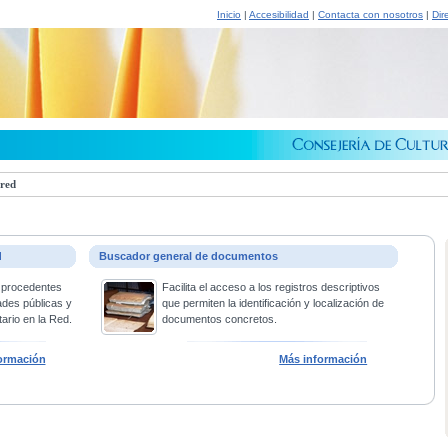
Inicio
|
Accesibilidad
|
Contacta con nosotros
|
Dir
 red
d
Buscador general de documentos
 procedentes
Facilita el acceso a los registros descriptivos
ades públicas y
que permiten la identificación y localización de
ario en la Red.
documentos concretos.
ormación
Más información