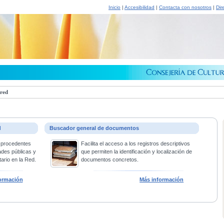
Inicio
|
Accesibilidad
|
Contacta con nosotros
|
Dir
 red
d
Buscador general de documentos
 procedentes
Facilita el acceso a los registros descriptivos
ades públicas y
que permiten la identificación y localización de
ario en la Red.
documentos concretos.
ormación
Más información