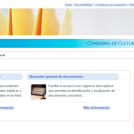
Inicio
|
Accesibilidad
|
Contacta con nosotros
|
Dir
 red
d
Buscador general de documentos
 procedentes
Facilita el acceso a los registros descriptivos
ades públicas y
que permiten la identificación y localización de
ario en la Red.
documentos concretos.
ormación
Más información