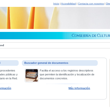
Inicio
|
Accesibilidad
|
Contacta con nosotros
|
Dir
 red
d
Buscador general de documentos
 procedentes
Facilita el acceso a los registros descriptivos
ades públicas y
que permiten la identificación y localización de
ario en la Red.
documentos concretos.
ormación
Más información