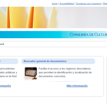
Inicio
|
Accesibilidad
|
Contacta con nosotros
|
Dir
 red
d
Buscador general de documentos
 procedentes
Facilita el acceso a los registros descriptivos
ades públicas y
que permiten la identificación y localización de
ario en la Red.
documentos concretos.
ormación
Más información