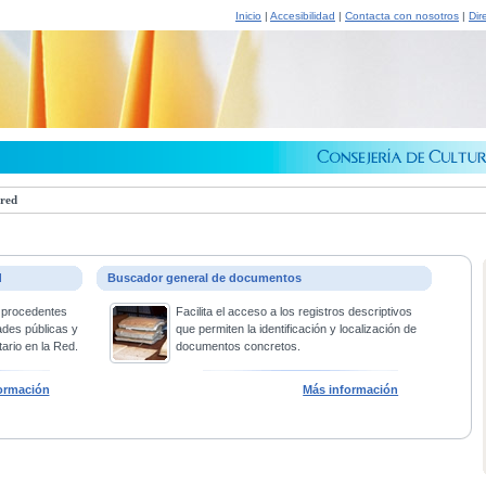
Inicio
|
Accesibilidad
|
Contacta con nosotros
|
Dir
 red
d
Buscador general de documentos
 procedentes
Facilita el acceso a los registros descriptivos
ades públicas y
que permiten la identificación y localización de
ario en la Red.
documentos concretos.
ormación
Más información