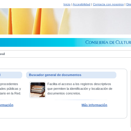
Inicio
|
Accesibilidad
|
Contacta con nosotros
|
Dir
 red
d
Buscador general de documentos
 procedentes
Facilita el acceso a los registros descriptivos
ades públicas y
que permiten la identificación y localización de
ario en la Red.
documentos concretos.
ormación
Más información