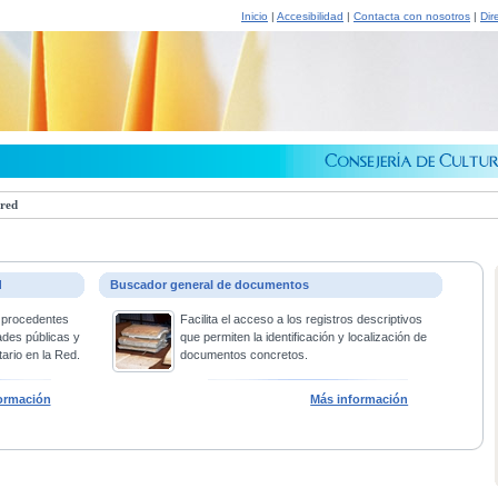
Inicio
|
Accesibilidad
|
Contacta con nosotros
|
Dir
 red
d
Buscador general de documentos
 procedentes
Facilita el acceso a los registros descriptivos
ades públicas y
que permiten la identificación y localización de
ario en la Red.
documentos concretos.
ormación
Más información