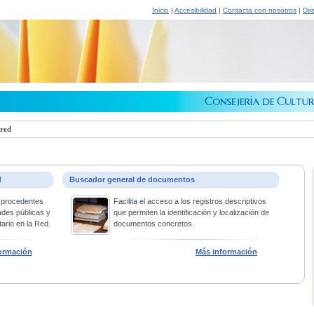
Inicio
|
Accesibilidad
|
Contacta con nosotros
|
Dir
 red
d
Buscador general de documentos
 procedentes
Facilita el acceso a los registros descriptivos
ades públicas y
que permiten la identificación y localización de
ario en la Red.
documentos concretos.
ormación
Más información