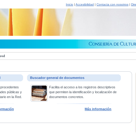
Inicio
|
Accesibilidad
|
Contacta con nosotros
|
Dir
 red
d
Buscador general de documentos
 procedentes
Facilita el acceso a los registros descriptivos
ades públicas y
que permiten la identificación y localización de
ario en la Red.
documentos concretos.
ormación
Más información