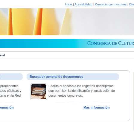
Inicio
|
Accesibilidad
|
Contacta con nosotros
|
Dir
 red
d
Buscador general de documentos
 procedentes
Facilita el acceso a los registros descriptivos
ades públicas y
que permiten la identificación y localización de
ario en la Red.
documentos concretos.
ormación
Más información