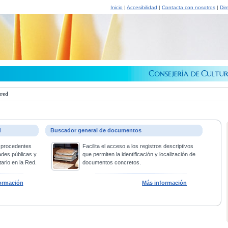
Inicio
|
Accesibilidad
|
Contacta con nosotros
|
Dir
 red
d
Buscador general de documentos
 procedentes
Facilita el acceso a los registros descriptivos
ades públicas y
que permiten la identificación y localización de
ario en la Red.
documentos concretos.
ormación
Más información