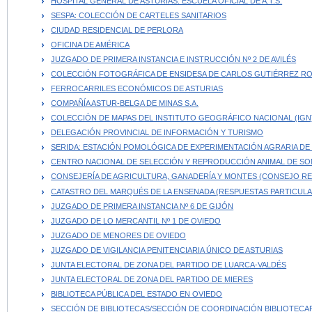
HOSPITAL GENERAL DE ASTURIAS: ESCUELA OFICIAL DE A.T.S.
SESPA: COLECCIÓN DE CARTELES SANITARIOS
CIUDAD RESIDENCIAL DE PERLORA
OFICINA DE AMÉRICA
JUZGADO DE PRIMERA INSTANCIA E INSTRUCCIÓN Nº 2 DE AVILÉS
COLECCIÓN FOTOGRÁFICA DE ENSIDESA DE CARLOS GUTIÉRREZ R
FERROCARRILES ECONÓMICOS DE ASTURIAS
COMPAÑÍA ASTUR-BELGA DE MINAS S.A.
COLECCIÓN DE MAPAS DEL INSTITUTO GEOGRÁFICO NACIONAL (IGN
DELEGACIÓN PROVINCIAL DE INFORMACIÓN Y TURISMO
SERIDA: ESTACIÓN POMOLÓGICA DE EXPERIMENTACIÓN AGRARIA DE 
CENTRO NACIONAL DE SELECCIÓN Y REPRODUCCIÓN ANIMAL DE SOM
CONSEJERÍA DE AGRICULTURA, GANADERÍA Y MONTES (CONSEJO RE
CATASTRO DEL MARQUÉS DE LA ENSENADA (RESPUESTAS PARTICULA
JUZGADO DE PRIMERA INSTANCIA Nº 6 DE GIJÓN
JUZGADO DE LO MERCANTIL Nº 1 DE OVIEDO
JUZGADO DE MENORES DE OVIEDO
JUZGADO DE VIGILANCIA PENITENCIARIA ÚNICO DE ASTURIAS
JUNTA ELECTORAL DE ZONA DEL PARTIDO DE LUARCA-VALDÉS
JUNTA ELECTORAL DE ZONA DEL PARTIDO DE MIERES
BIBLIOTECA PÚBLICA DEL ESTADO EN OVIEDO
SECCIÓN DE BIBLIOTECAS/SECCIÓN DE COORDINACIÓN BIBLIOTECA