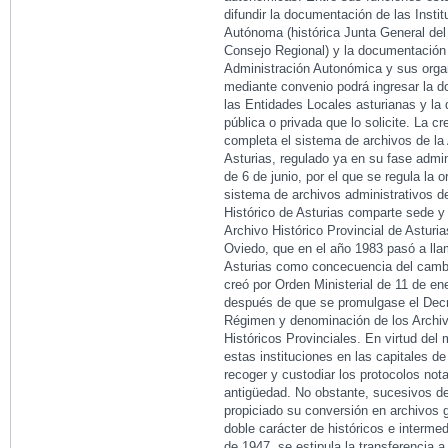
difundir la documentación de las Inst
Autónoma (histórica Junta General del 
Consejo Regional) y la documentación c
Administración Autonómica y sus org
mediante convenio podrá ingresar la d
las Entidades Locales asturianas y la d
pública o privada que lo solicite. La c
completa el sistema de archivos de la
Asturias, regulado ya en su fase admin
de 6 de junio, por el que se regula la 
sistema de archivos administrativos de
Histórico de Asturias comparte sede y
Archivo Histórico Provincial de Asturia
Oviedo, que en el año 1983 pasó a lla
Asturias como concecuencia del cambi
creó por Orden Ministerial de 11 de en
después de que se promulgase el Dec
Régimen y denominación de los Archiv
Históricos Provinciales. En virtud del
estas instituciones en las capitales de 
recoger y custodiar los protocolos no
antigüedad. No obstante, sucesivos de
propiciado su conversión en archivos g
doble carácter de históricos e interme
de 1947, se estipula la transferencia a