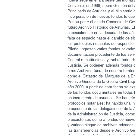
nueva sede en el ala oeste del Monast
Convenio, en 1988, sobre Gestión del A
Principado de Asturias y el Ministerio d
incorporación de nuevos fondos lo que 
Por su parte el citado Convenio de Ges
futuro Archivo Histórico de Asturias. 
especialmente en la década de los año
falta de espacio hasta el cambio de s
los protocolos notariales correspondien
Piloña, ingresan varios fondos privado
documentación procedente de los servi
Central e Institucional y, sobre todo, 
Justicia. Se obtienen además fondos d
otros Archivos fuera de nuestro territo
como el Catastro del Marqués de la E
Archivo General de la Guerra Civil Es
año 2000, a partir de esta fecha se ex
de los fondos documentales en todas l
un incremento de usuarios. Se han ef
protocolos notariales; ha habido una 
procedente de las delegaciones de la 
de la Administración de Justicia, corr
preexistentes como a fondos de nuevo 
y variado bloque de archivos privados, 
las transferencias desde el Archivo Ge