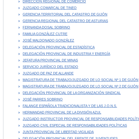
DIRECCIÓN REGIONAL DE COMERCIO
JUZGADO COMARCAL DE TINEO
GERENCIA TERRITORIAL DEL CATASTRO DE GIJÓN
GERENCIA REGIONAL DEL CATASTRO DE ASTURIAS
FERNANDA DOSAL SOBRINO
FAMILIA GONZÁLEZ CUTRE
JOSÉ MALDONADO GONZÁLEZ
DELEGACIÓN PROVINCIAL DE ESTADÍSTICA
DELEGACIÓN PROVINCIAL DE INDUSTRIA Y ENERGÍA
JEFATURA PROVINCIAL DE MINAS
SERVICIO JURÍDICO DEL ESTADO
JUZGADO DE PAZ DE ALLANDE
MAGISTRATURA DE TRABAJO/JUZGADO DE LO SOCIAL Nº 1 DE GIJÓN
MAGISTRATURA DE TRABAJO/JUZGADO DE LO SOCIAL Nº 2 DE GIJÓN
DELEGACIÓN PROVINCIAL DE LA ORGANIZACIÓN SINDICAL
JOSÉ PARRES SOBRINO
FALANGE ESPAÑOLA TRADICIONALISTA Y DE LAS J.O.N.S.
HERMANDAD PROVINCIAL DE LA DIVISIÓN AZUL
JUZGADO INSTRUCTOR PROVINCIAL DE RESPONSABILIDADES POLÍT
JUZGADO CIVIL ESPECIAL DE RESPONSABILIDADES POLÍTICAS
JUNTA PROVINCIAL DE LIBERTAD VIGILADA
DELEGACIÓN PROVINCIAL DEL FRENTE DE JUVENTUDES