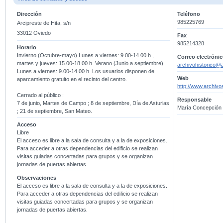
Dirección
Teléfono
985225769
Arcipreste de Hita, s/n
33012 Oviedo
Fax
985214328
Horario
Invierno (Octubre-mayo) Lunes a viernes: 9.00-14.00 h.,
Correo electróni
martes y jueves: 15.00-18.00 h. Verano (Junio a septiembre)
archivohistorico@a
Lunes a viernes: 9.00-14.00 h. Los usuarios disponen de
Web
aparcamiento gratuito en el recinto del centro.
http://www.archivo
Cerrado al público :
Responsable
7 de junio, Martes de Campo ; 8 de septiembre, Día de Asturias
María Concepción 
; 21 de septiembre, San Mateo.
Acceso
Libre
El acceso es libre a la sala de consulta y a la de exposiciones.
Para acceder a otras dependencias del edificio se realizan
visitas guiadas concertadas para grupos y se organizan
jornadas de puertas abiertas.
Observaciones
El acceso es libre a la sala de consulta y a la de exposiciones.
Para acceder a otras dependencias del edificio se realizan
visitas guiadas concertadas para grupos y se organizan
jornadas de puertas abiertas.