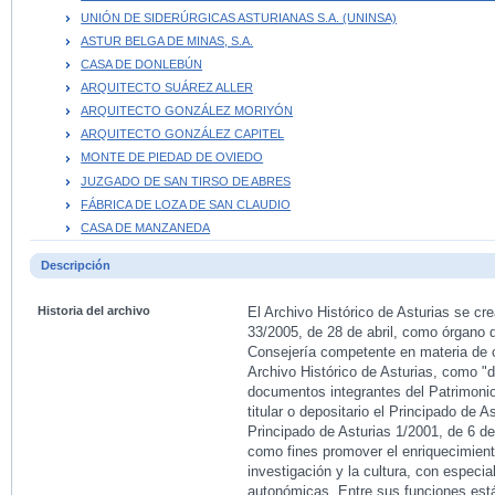
UNIÓN DE SIDERÚRGICAS ASTURIANAS S.A. (UNINSA)
ASTUR BELGA DE MINAS, S.A.
CASA DE DONLEBÚN
ARQUITECTO SUÁREZ ALLER
ARQUITECTO GONZÁLEZ MORIYÓN
ARQUITECTO GONZÁLEZ CAPITEL
MONTE DE PIEDAD DE OVIEDO
JUZGADO DE SAN TIRSO DE ABRES
FÁBRICA DE LOZA DE SAN CLAUDIO
CASA DE MANZANEDA
Descripción
Historia del archivo
El Archivo Histórico de Asturias se cr
33/2005, de 28 de abril, como órgano 
Consejería competente en materia de c
Archivo Histórico de Asturias, como "d
documentos integrantes del Patrimoni
titular o depositario el Principado de As
Principado de Asturias 1/2001, de 6 de
como fines promover el enriquecimient
investigación y la cultura, con especi
autonómicas. Entre sus funciones están