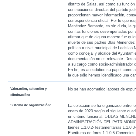
distrito de Salas, así como su funció
contribuciones directas del partido jud
proporcionan mayor información, conse
correspondencia oficial. Por lo que res
Menéndez Bernardo, es sin duda, la q
con las funciones desempeñadas por e
afirmar que de alguna manera fue quien
muerte de sus padres Blas Menéndez y
política a nivel municipal de Ladisla
como concejal y alcalde del Ayuntami
documentación no es relevante. Desta
a su cargo como socio-administrador 
En fin, es anecdótico su papel como a
la que sólo hemos identificado una car
Valoración, selección y
No se han acometido labores de expu
eliminación:
Sistema de organización:
La colección se ha organizado entre 
enero de 2020 según el siguiente cuadr
un criterio funcional: 1-BLAS MENÉN
ADMINISTRACIÓN DEL PATRIMONIO F
bienes 1.1.0.2-Testamentarías 1.1.0.3
Escrituras de foros 1.1.0.5-Convenios 