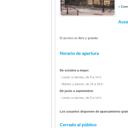
>
Corr
Acc
El acceso es libre y gratuito
Horario de apertura
De octubre a mayo:
- Lunes a viernes, de 9 a 14 h.
- Martes y jueves, de 15 a 18 h.
De junio a septiembre:
- Lunes a viernes, de 9 a 14 h.
Los usuarios disponen de aparcamiento gratui
Cerrado al público