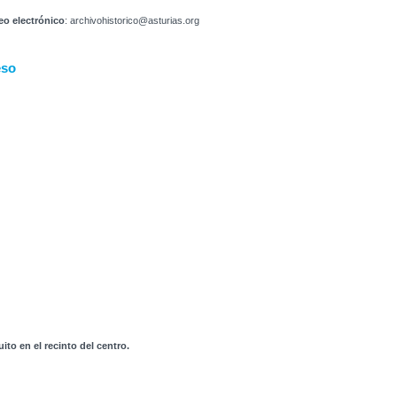
eo electrónico
: archivohistorico@asturias.org
eso
to en el recinto del centro.