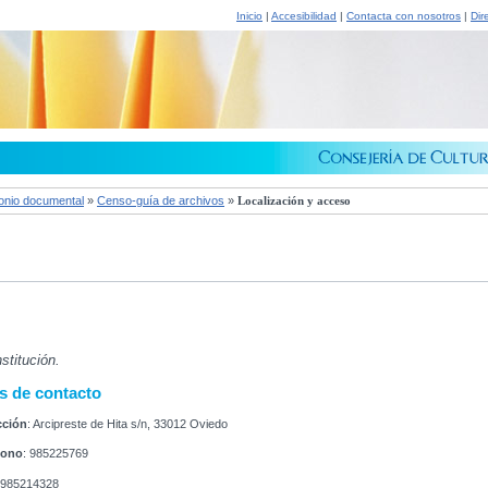
Inicio
|
Accesibilidad
|
Contacta con nosotros
|
Dir
onio documental
»
Censo-guía de archivos
»
Localización y acceso
stitución.
s de contacto
cción
: Arcipreste de Hita s/n, 33012 Oviedo
fono
: 985225769
 985214328