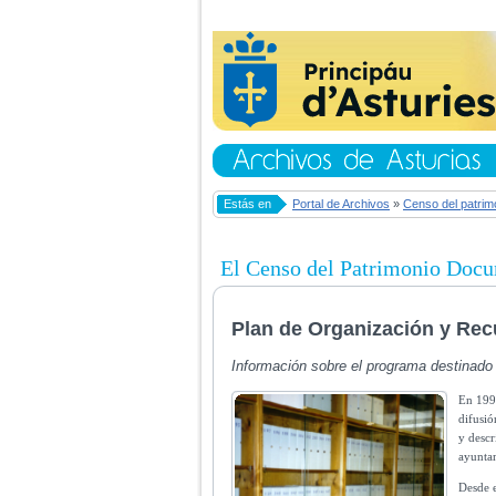
Estás en
Portal de Archivos
»
Censo del patrim
El Censo del Patrimonio Doc
Plan de Organización y Rec
Información sobre el programa destinado 
En 1990
difusió
y descr
ayuntam
Desde e