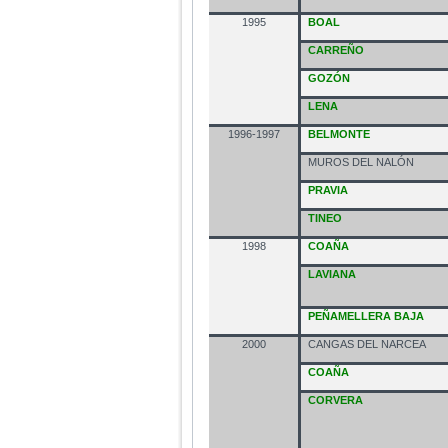
1995
BOAL
CARREÑO
GOZÓN
LENA
1996-1997
BELMONTE
MUROS DEL NALÓN
PRAVIA
TINEO
1998
COAÑA
LAVIANA
PEÑAMELLERA BAJA
2000
CANGAS DEL NARCEA
COAÑA
CORVERA