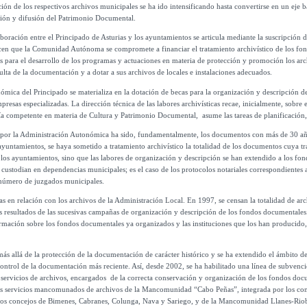
ón de los respectivos archivos municipales se ha ido intensificando hasta convertirse en un eje bá
ción y difusión del Patrimonio Documental.
boración entre el Principado de Asturias y los ayuntamientos se articula mediante la suscripción d
cen que la Comunidad Autónoma se compromete a financiar el tratamiento archivístico de los fo
s para el desarrollo de los programas y actuaciones en materia de protección y promoción los arch
sulta de la documentación y a dotar a sus archivos de locales e instalaciones adecuados.
ica del Principado se materializa en la dotación de becas para la organización y descripción de 
resas especializadas. La dirección técnica de las labores archivísticas recae, inicialmente, sobre 
ría competente en materia de Cultura y Patrimonio Documental, asume las tareas de planificación
s por la Administración Autonómica ha sido, fundamentalmente, los documentos con más de 30 años
ayuntamientos, se haya sometido a tratamiento archivístico la totalidad de los documentos cuya t
los ayuntamientos, sino que las labores de organización y descripción se han extendido a los fo
e custodian en dependencias municipales; es el caso de los protocolos notariales correspondientes 
 número de juzgados municipales.
ivas en relación con los archivos de la Administración Local. En 1997, se censan la totalidad de a
s resultados de las sucesivas campañas de organización y descripción de los fondos documentales.
ormación sobre los fondos documentales ya organizados y las instituciones que los han producido, 
más allá de la protección de la documentación de carácter histórico y se ha extendido el ámbito d
control de la documentación más reciente. Así, desde 2002, se ha habilitado una línea de subvenc
 servicios de archivos, encargados de la correcta conservación y organización de los fondos doc
os servicios mancomunados de archivos de la Mancomunidad “Cabo Peñas”, integrada por los c
r los concejos de Bimenes, Cabranes, Colunga, Nava y Sariego, y de la Mancomunidad Llanes-Rio