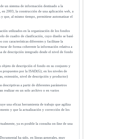
 de un sistema de información destinado a la
ató, en 2003, la construcción de una aplicación web, a
s y que, al mismo tiempo, permitiese automatizar el
ción utilizados en la organización de los fondos
elo de cuadro de clasificación, cuyo diseño se basó
on características diferentes y facilitase la
cturar de forma coherente la información relativa a
a de descripción integrado desde el nivel de fondo
 objeto de descripción el fondo en su conjunto y
os propuestos por la ISAD(G); en los niveles de
as, extensión, nivel de descripción y productor)
s descriptivas a partir de diferentes parámetros
dan realizar en un solo archivo o en varios
ituye una eficaz herramienta de trabajo que agiliza
momento y que la actualización y corrección de los
ctualmente, ya es posible la consulta on-line de una
 Documental ha sido, en líneas generales, muy