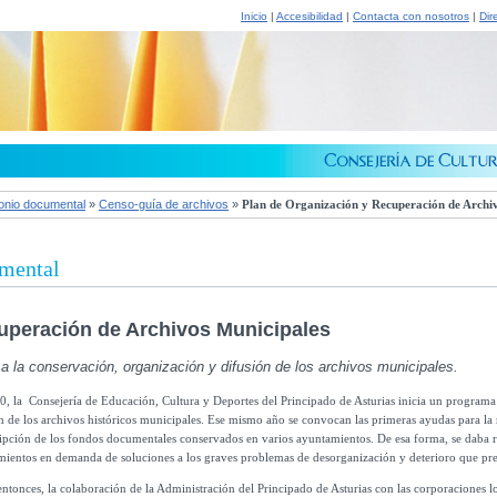
Inicio
|
Accesibilidad
|
Contacta con nosotros
|
Dir
onio documental
»
Censo-guía de archivos
»
Plan de Organización y Recuperación de Archi
umental
uperación de Archivos Municipales
a la conservación, organización y difusión de los archivos municipales.
, la Consejería de Educación, Cultura y Deportes del Principado de Asturias inicia un programa
n de los archivos históricos municipales. Ese mismo año se convocan las primeras ayudas para la r
ipción de los fondos documentales conservados en varios ayuntamientos. De esa forma, se daba res
ientos en demanda de soluciones a los graves problemas de desorganización y deterioro que pre
ntonces, la colaboración de la Administración del Principado de Asturias con las corporaciones l