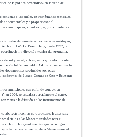
sico de la política desarrollada en materia de
e convenios, los cuales, en sus términos esenciales,
ndos documentales y a proporcionar el
ivos municipales, mientras que, por su parte, los
los fondos documentales, las cuales se sustituyen,
el Archivo Histórico Provincial y, desde 1997, la
, coordinación y dirección técnica del programa.
 de antigüedad; si bien, se ha aplicado un criterio
ramitación había concluido. Asimismo, no sólo se ha
ndos documentales producidos por otras
a los distritos de Llanes, Cangas de Onís y Belmonte
rchivos municipales con el fin de conocer su
 Y, en 2004, se actualiza parcialmente el censo,
con vistas a la difusión de los instrumentos de
e colaboración con las corporaciones locales para
iones dirigida a las Mancomunidades para el
umentales de los ayuntamientos que las integran.
oncejos de Carreño y Gozón, de la Manocmunidad
badeva.