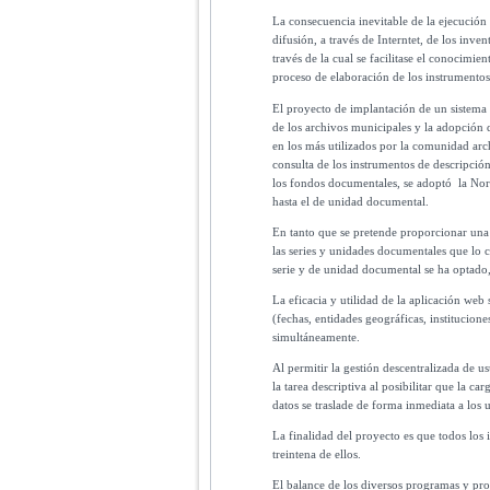
La consecuencia inevitable de la ejecución
difusión, a través de Interntet, de los inve
través de la cual se facilitase el conocimi
proceso de elaboración de los instrumentos 
El proyecto de implantación de un sistema
de los archivos municipales y la adopción 
en los más utilizados por la comunidad arch
consulta de los instrumentos de descripción
los fondos documentales, se adoptó la Norm
hasta el de unidad documental.
En tanto que se pretende proporcionar una
las series y unidades documentales que lo 
serie y de unidad documental se ha optado, 
La eficacia y utilidad de la aplicación web
(fechas, entidades geográficas, institucione
simultáneamente.
Al permitir la gestión descentralizada de us
la tarea descriptiva al posibilitar que la c
datos se traslade de forma inmediata a los 
La finalidad del proyecto es que todos los 
treintena de ellos.
El balance de los diversos programas y pr