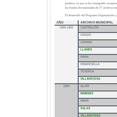
positivo, ya que se ha conseguido recupera
los fondos documentales de 37 archivos mun
El desarrollo del Programa Organización y 
AÑO
ARCHIVO MUNICIPAL
1990-1993
CASTRILLÓN
GRADO
LAVIANA
LLANES
NAVIA
RIBADESELLA
TEVERGA
VILLAVICIOSA
1994
ALLER
BIMENES
NAVIA
SALAS
VILLAVICIOSA