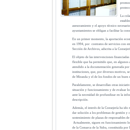
promoci
protec
La cola
estable
asesoramiento y el apoyo técnico necesario
ayuntamientos se obligan a facilitar la con
En un primer momento, la aportación económ
en 1994, por contratos de servicios con emp
Sección de Archivos, adscrita a la Conseje
El objeto de las intervenciones financiada
flexible que ha permitido que, en algunos 
atendido a la documentación generada por 
instituciones, que, por diversos motivos, s
de Miranda y el de los fondos de un buen
Paralelamente, se desarrollan otras iniciat
situación y funcionamiento y de evaluar lo
ante la necesidad de profundizar en la inf
descripción.
Además, el interés de la Consejería ha ido 
dar solución a los problemas de gestión y 
sostenimiento de plazas de responsables de
Actualmente, siguen en funcionamiento l
de la Comarca de la Sidra, constituida po