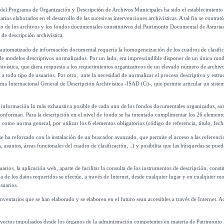
 del Programa de Organización y Descripción de Archivos Municipales ha sido el establecimiento
ntarios elaborados en el desarrollo de las sucesivas intervenciones archivísticas. A tal fin se contr
ento de los archivos y los fondos documentales constitutivos del Patrimonio Documental de Asturia
de descripción archivística.
 automatizado de información documental requería la homogeneización de los cuadros de clasifica
de modelos descriptivos normalizados. Por un lado, era imprescindible disponer de un único mod
ivística, que diera respuesta a los requerimientos organizativos de un elevado número de archivos c
 a todo tipo de usuarios. Por otro,
ante la necesidad de normalizar el proceso descriptivo y estru
a Internacional General de Descripción Archivística -ISAD (G)-, que permite articular un sistem
 información lo más exhaustiva posible de cada uno de los fondos documentales organizados, son
conforman. Para la descripción en el nivel de fondo se ha intentado cumplimentar los 26 element
como norma general, por utilizar los 6 elementos obligatorios (código de referencia, título, fech
 se ha reforzado con la instalación de un buscador avanzado, que permite el acceso a las referencia
s, asuntos, áreas funcionales del cuadro de clasificación, ..) y posibilita que las búsquedas se pue
uarios, la aplicación web, aparte de facilitar la consulta de los instrumentos de descripción, const
arga de los datos requeridos se efectúe, a través de Internet, desde cualquier lugar y en cualquier 
usuarios.
inventarios que se han elaborado y se elaboren en el futuro sean accesibles a través de Internet. A
oyectos impulsados desde los órganos de la administración competentes en materia de Patrimonio