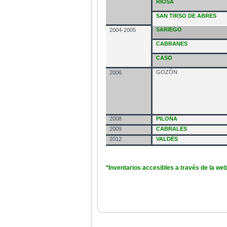
RIOSA
SAN TIRSO DE ABRES
SARIEGO
2004-2005
CABRANES
CASO
GOZÓN
2006
2008
PILOÑA
2009
CABRALES
2012
VALDÉS
*Inventarios accesibles a través de la we