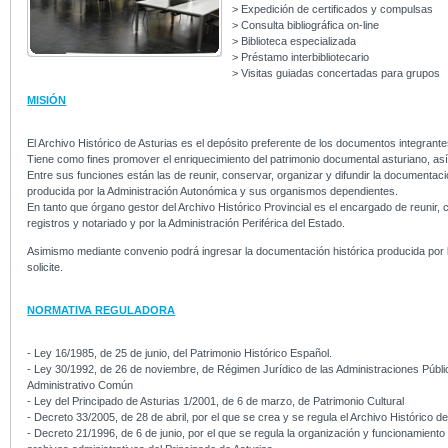
> Expedición de certificados y compulsas
> Consulta bibliográfica on-line
> Biblioteca especializada
> Préstamo interbibliotecario
> Visitas guiadas concertadas para grupos
MISIÓN
El Archivo Histórico de Asturias es el depósito preferente de los documentos integrantes
Tiene como fines promover el enriquecimiento del patrimonio documental asturiano, así 
Entre sus funciones están las de reunir, conservar, organizar y difundir la documenta
producida por la Administración Autonómica y sus organismos dependientes.
En tanto que órgano gestor del Archivo Histórico Provincial es el encargado de reunir, 
registros y notariado y por la Administración Periférica del Estado.
Asimismo mediante convenio podrá ingresar la documentación histórica producida por las
solicite.
NORMATIVA REGULADORA
- Ley 16/1985, de 25 de junio, del Patrimonio Histórico Español.
- Ley 30/1992, de 26 de noviembre, de Régimen Jurídico de las Administraciones Públi
Administrativo Común
- Ley del Principado de Asturias 1/2001, de 6 de marzo, de Patrimonio Cultural
- Decreto 33/2005, de 28 de abril, por el que se crea y se regula el Archivo Histórico de
- Decreto 21/1996, de 6 de junio, por el que se regula la organización y funcionamiento