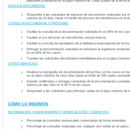
peticiones a distancia en un plazo máximo de 3 días a partir de la fecha d
GESTIÓN DOCUMENTAL
Responder a las solicitudes de ingresos de documentos realizadas por esa
máximo de 10 días. Iniciar el trámite del proceso de transferencia en el 
CONSULTA DOCUMENTAL Y PRÉSTAMO
Facilitar la consulta de la documentación solicitada en un 95% de los cas
Facilitar el uso del lector de microformas, previa reserva.
Facilitar la consulta de ejemplares de la biblioteca especializada de forma
Entregar la documentación solicitada en préstamo al organismo productor
en un 80% de los casos.
Tramitar las solicitudes del préstamo interbibliotecario en el plazo máximo
OTROS SERVICIOS
Realizar la reprografía de documentación del archivo, en los casos en los
en un plazo máximo de cinco días hasta un límite de 300 copias semanale
Expedir certificados y entregar compulsas de la documentación custodiada
máximo de diez días en el 95 % de los casos.
Responder a las solicitudes para efectuar visitas en el plazo máximo de t
CÓMO LO MEDIMOS
INFORMACIÓN Y ASESORAMIENTO SOBRE ACCESO Y SERVICIOS
Porcentaje de consultas presenciales contestadas de forma inmediata.
Porcentaje de consultas realizadas por cualquier otro medio en un plazo má