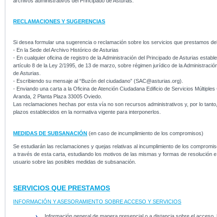
archivos administrativos del Principado de Asturias.
RECLAMACIONES Y SUGERENCIAS
Si desea formular una sugerencia o reclamación sobre los servicios que prestamos de
- En la Sede del Archivo Histórico de Asturias
- En cualquier oficina de registro de la Administración del Principado de Asturias establ
artículo 8 de la Ley 2/1995, de 13 de marzo, sobre régimen jurídico de la Administració
de Asturias.
- Escribiendo su mensaje al “Buzón del ciudadano” (SAC@asturias.org).
- Enviando una carta a la Oficina de Atención Ciudadana Edificio de Servicios Múltiples
Aranda, 2 Planta Plaza 33005 Oviedo.
Las reclamaciones hechas por esta vía no son recursos administrativos y, por lo tanto,
plazos establecidos en la normativa vigente para interponerlos.
MEDIDAS DE SUBSANACIÓN
(en caso de incumplimiento de los compromisos)
Se estudiarán las reclamaciones y quejas relativas al incumplimiento de los compromis
a través de esta carta, estudiando los motivos de las mismas y formas de resolución e
usuario sobre las posibles medidas de subsanación.
SERVICIOS QUE PRESTAMOS
INFORMACIÓN Y ASESORAMIENTO SOBRE ACCESO Y SERVICIOS
Información general de manera presencial o a distancia sobre el acceso, l