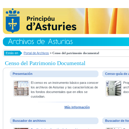
Estás en
Portal de Archivos
»
Censo del patrimonio documental
Censo del Patrimonio Documental
Presentación
Censo-guía de 
El censo es un instrumento básico para conocer
Pro
los archivos de Asturias y las características de
arc
los fondos documentales que en ellos se
doc
custodian.
Más información
Buscador de archivos
Buscador de fo