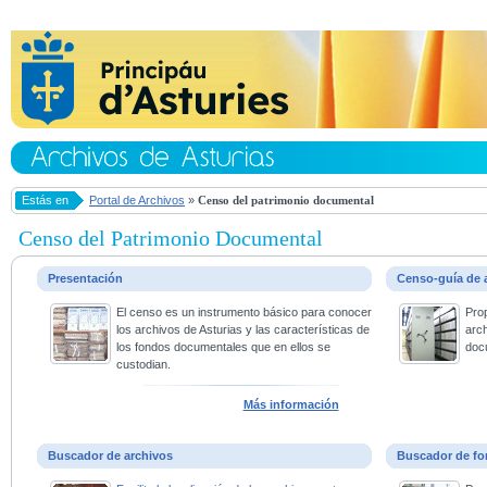
Estás en
Portal de Archivos
»
Censo del patrimonio documental
Censo del Patrimonio Documental
Presentación
Censo-guía de 
El censo es un instrumento básico para conocer
Pro
los archivos de Asturias y las características de
arc
los fondos documentales que en ellos se
doc
custodian.
Más información
Buscador de archivos
Buscador de fo