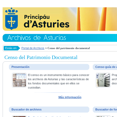
Estás en
Portal de Archivos
»
Censo del patrimonio documental
Censo del Patrimonio Documental
Presentación
Censo-guía de 
El censo es un instrumento básico para conocer
Pro
los archivos de Asturias y las características de
arc
los fondos documentales que en ellos se
doc
custodian.
Más información
Buscador de archivos
Buscador de fo