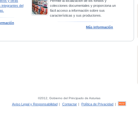
hivos y otras
Permite la localización de los fondos y
 integrantes del
colecciones documentales y proporciona un
as.
fácil acceso a información sobre sus
características y sus productores.
ormación
Más información
©2012, Gobierno del Principado de Asturias
Aviso Legal y Responsabilidad
|
Contactar
|
Política de Privacidad
|