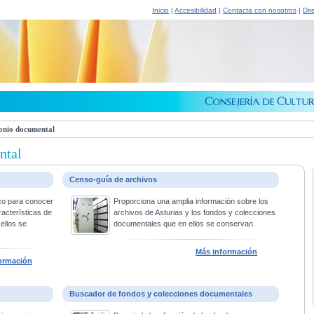
Inicio
|
Accesibilidad
|
Contacta con nosotros
|
Dir
onio documental
ntal
Censo-guía de archivos
co para conocer
Proporciona una amplia información sobre los
racterísticas de
archivos de Asturias y los fondos y colecciones
ellos se
documentales que en ellos se conservan.
Más información
ormación
Buscador de fondos y colecciones documentales