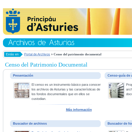
Estás en
Portal de Archivos
»
Censo del patrimonio documental
Censo del Patrimonio Documental
Presentación
Censo-guía de 
El censo es un instrumento básico para conocer
Pro
los archivos de Asturias y las características de
arc
los fondos documentales que en ellos se
doc
custodian.
Más información
Buscador de archivos
Buscador de fo