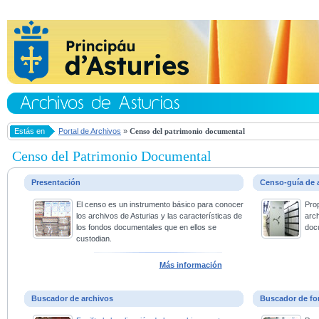
Estás en
Portal de Archivos
»
Censo del patrimonio documental
Censo del Patrimonio Documental
Presentación
Censo-guía de 
El censo es un instrumento básico para conocer
Pro
los archivos de Asturias y las características de
arc
los fondos documentales que en ellos se
doc
custodian.
Más información
Buscador de archivos
Buscador de fo