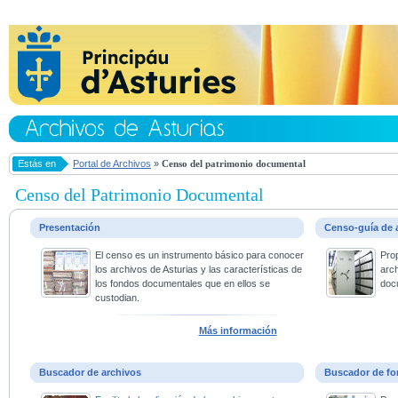
Estás en
Portal de Archivos
»
Censo del patrimonio documental
Censo del Patrimonio Documental
Presentación
Censo-guía de 
El censo es un instrumento básico para conocer
Pro
los archivos de Asturias y las características de
arc
los fondos documentales que en ellos se
doc
custodian.
Más información
Buscador de archivos
Buscador de fo