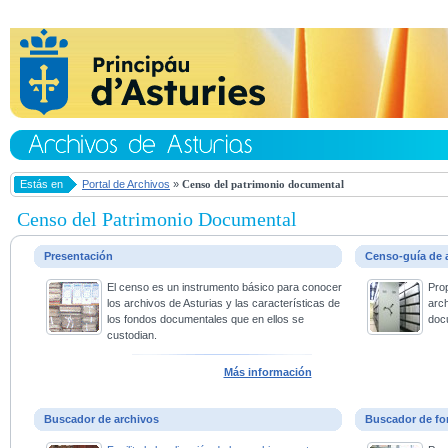
Estás en
Portal de Archivos
»
Censo del patrimonio documental
Censo del Patrimonio Documental
Presentación
Censo-guía de 
El censo es un instrumento básico para conocer
Pro
los archivos de Asturias y las características de
arc
los fondos documentales que en ellos se
doc
custodian.
Más información
Buscador de archivos
Buscador de fo