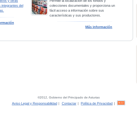
hivos y otras
Permite la localización de los fondos y
 integrantes del
colecciones documentales y proporciona un
as.
fácil acceso a información sobre sus
características y sus productores.
ormación
Más información
©2012, Gobierno del Principado de Asturias
Aviso Legal y Responsabilidad
|
Contactar
|
Política de Privacidad
|