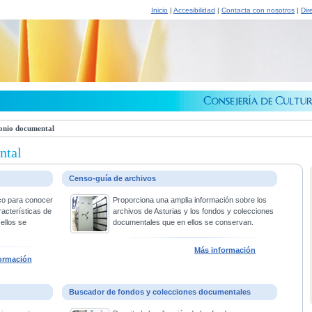
Inicio
|
Accesibilidad
|
Contacta con nosotros
|
Dir
onio documental
ntal
Censo-guía de archivos
co para conocer
Proporciona una amplia información sobre los
racterísticas de
archivos de Asturias y los fondos y colecciones
ellos se
documentales que en ellos se conservan.
Más información
ormación
Buscador de fondos y colecciones documentales