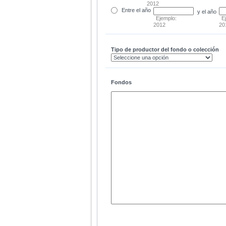
2012
Entre
el año
y el año
Ejemplo:
E
2012
20
Tipo de productor del fondo o colección
Fondos