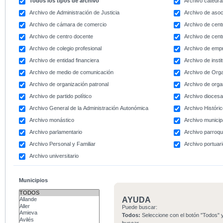
Todos los tipos de archivo
Archivo catedral
Archivo de Administración de Justicia
Archivo de asoc
Archivo de cámara de comercio
Archivo de centr
Archivo de centro docente
Archivo de centr
Archivo de colegio profesional
Archivo de emp
Archivo de entidad financiera
Archivo de instit
Archivo de medio de comunicación
Archivo de Org
Archivo de organización patronal
Archivo de orga
Archivo de partido político
Archivo dioces
Archivo General de la Administración Autonómica
Archivo Históri
Archivo monástico
Archivo municip
Archivo parlamentario
Archivo parroqu
Archivo Personal y Familiar
Archivo portuar
Archivo universitario
Municipios
AYUDA
Puede buscar:
Todos:
Seleccione con el botón "Todos" y