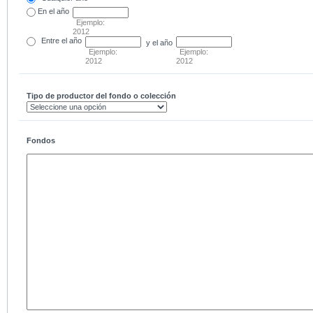
En el
año
Ejemplo:
2012
Entre
el año
y el año
Ejemplo:
Ejemplo:
2012
2012
Tipo de productor del fondo o colección
Fondos