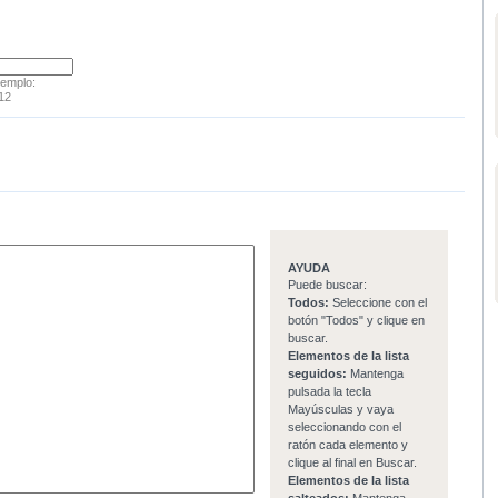
jemplo:
12
AYUDA
Puede buscar:
Todos:
Seleccione con el
botón "Todos" y clique en
buscar.
Elementos de la lista
seguidos:
Mantenga
pulsada la tecla
Mayúsculas y vaya
seleccionando con el
ratón cada elemento y
clique al final en Buscar.
Elementos de la lista
salteados:
Mantenga