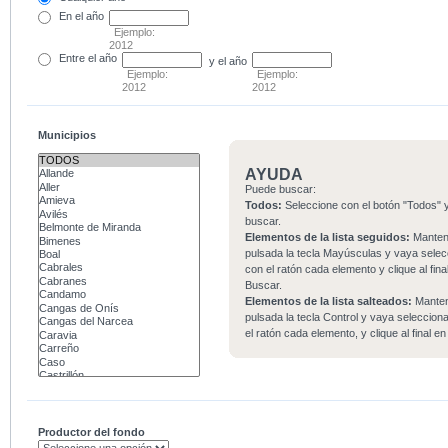
En el
año
Ejemplo:
2012
Entre
el año
y el año
Ejemplo:
Ejemplo:
2012
2012
Municipios
AYUDA
Puede buscar:
Todos:
Seleccione con el botón "Todos" y
buscar.
Elementos de la lista seguidos:
Mante
pulsada la tecla Mayúsculas y vaya sele
con el ratón cada elemento y clique al fina
Buscar.
Elementos de la lista salteados:
Mante
pulsada la tecla Control y vaya seleccio
el ratón cada elemento, y clique al final e
Productor del fondo