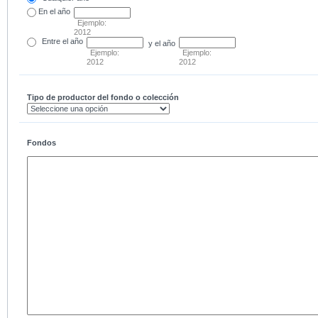
En el
año
Ejemplo:
2012
Entre
el año
y el año
Ejemplo:
Ejemplo:
2012
2012
Tipo de productor del fondo o colección
Fondos