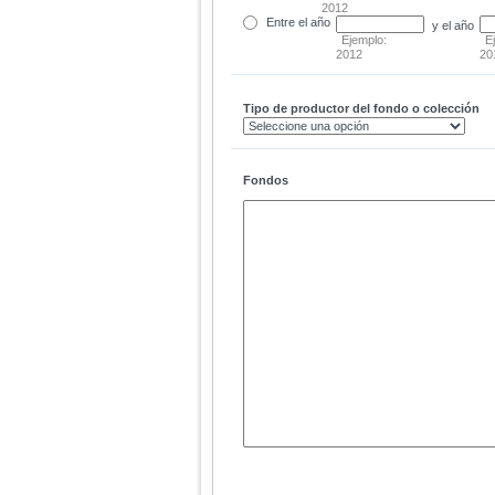
2012
Entre
el año
y el año
Ejemplo:
E
2012
20
Tipo de productor del fondo o colección
Fondos